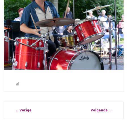
←
Vorige
Volgende
→