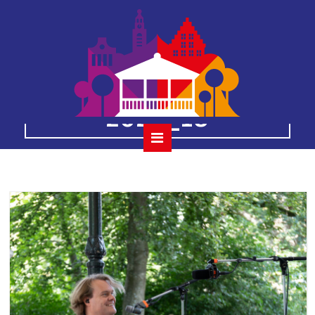
the-wanderers-
27-augustus-
2023_18