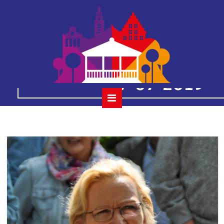
49
houtmansplantsoenc
07-07-2019