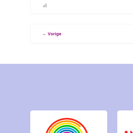
←
Vorige