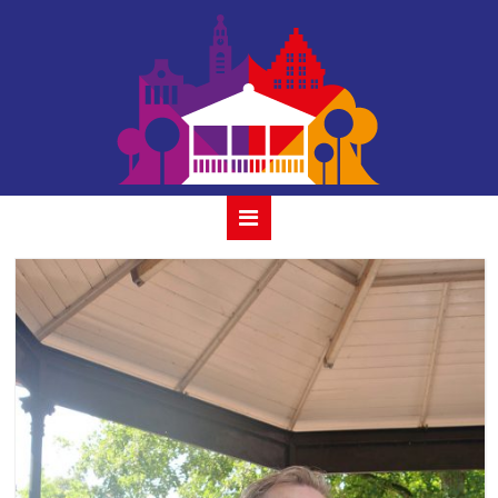
jan rot
band_2019-4