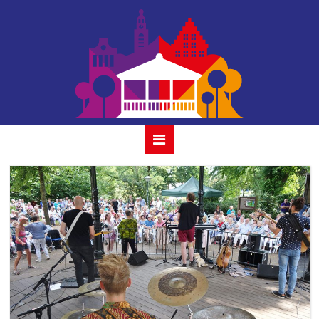
jan rot
band_2019-6