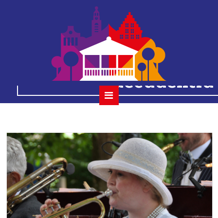
2023-07-02 0
houtmansplantsoenc
decadentia