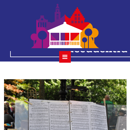
2023-07-02 0
houtmansplantsoenc
decadentia