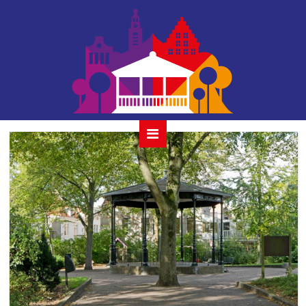
houtmansplantsoen_