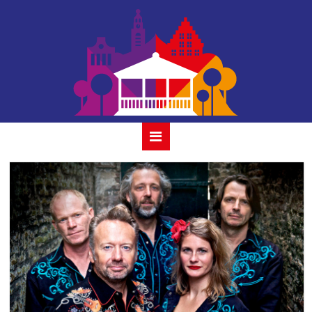
houtmansplantsoen-
joris