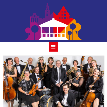
houtmansplantsoen-
decadentia