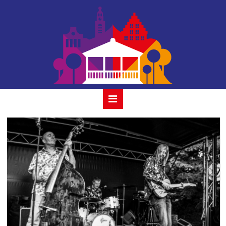
houtmansplantsoen-
the_wieners