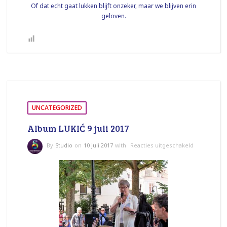
Of dat echt gaat lukken blijft onzeker, maar we blijven erin
geloven.
UNCATEGORIZED
Album LUKIĆ 9 juli 2017
voor
By
Studio
on
10 juli 2017
with
Reacties uitgeschakeld
Album
LUKIĆ
9
juli
2017